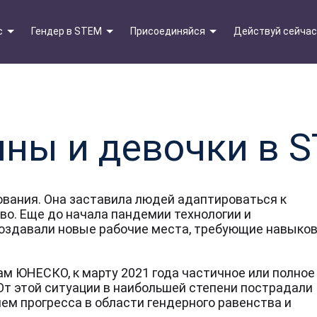
с
Гендер в STEM
Присоединяйся
Действуй сейчас
ины и девочки в 
ования. Она заставила людей адаптироваться к
во. Еще до начала пандемии технологии и
 создавали новые рабочие места, требующие навыко
Будь в курсе
ам ЮНЕСКО, к марту 2021 года частичное или полное
От этой ситуации в наибольшей степени пострадали
происходяшего
ем прогресса в области гендерного равенства и