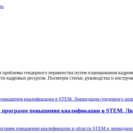
ть
 проблемы гендерного неравенства путем планирования кадровы
ости кадровых ресурсов. Посмотри статьи, руководства и инстру
ю программ повышения квалификации в STEM. Ли
ограмм повышения квалификации в области STEM и ликвидации