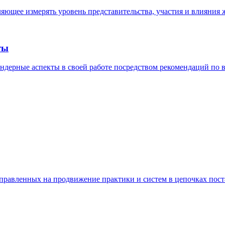
яющее измерять уровень представительства, участия и влияния
ты
ндерные аспекты в своей работе посредством рекомендаций по
направленных на продвижение практики и систем в цепочках по