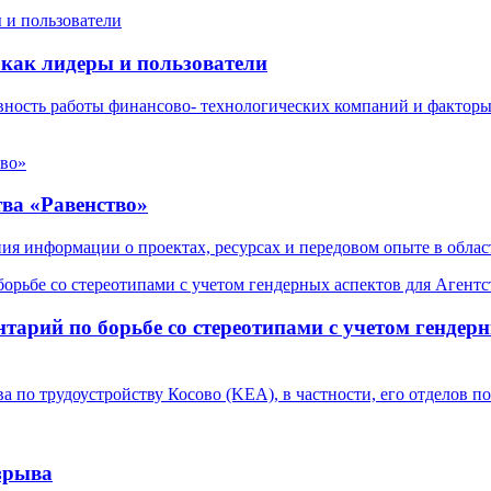
как лидеры и пользователи
ивность работы финансово- технологических компаний и факторы
ва «Равенство»
ения информации о проектах, ресурсах и передовом опыте в обла
нтарий по борьбе со стереотипами с учетом гендер
 по трудоустройству Косово (KEA), в частности, его отделов п
зрыва