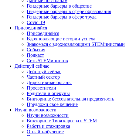
Данные по странам
Гендерные барьеры в обществе
Гендерные барьеры в сфере образования
Гендерные барьеры в сфере труда
Covid-19
Присоединяйся
Присоединяйся
Вдохновляющие истории успеха
Знакомься с вдохновляющими STEMинистами
События
Подкаст
Сеть STEMинистов
Действуй сейчас
Действуй сейчас
Частный сектор
Директивные органы
Просветители
Родители и опекуны
Викторина: бессознательная предвзятость
Предложи свое решение
Изучи возможности
Изучи возможности
Викторина: Твоя карьера в STEM
Работа и стажировка
Онлайн-обучение